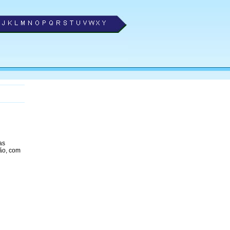
as
ão, com