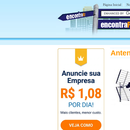
|
Página Inicial
No
encontra
Anten