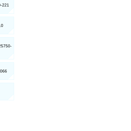
0-221
10
 25750-
-066