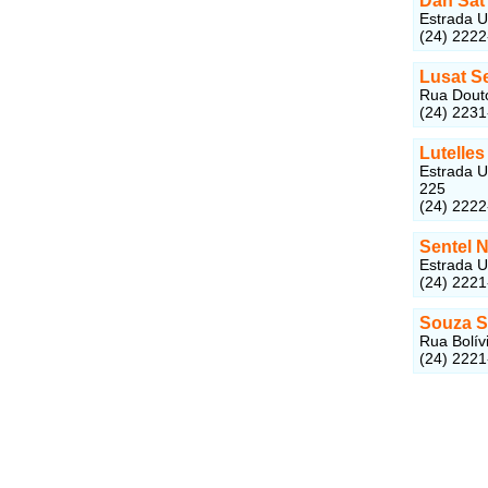
Dan Sat
Estrada U
(24) 222
Lusat S
Rua Douto
(24) 223
Lutelles
Estrada U
225
(24) 222
Sentel 
Estrada U
(24) 222
Souza S
Rua Bolív
(24) 222