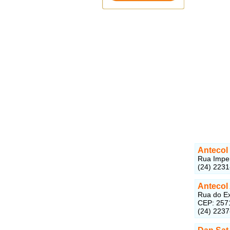
Antecol
Rua Imper
(24) 223
Antecol
Rua do Exp
CEP: 257
(24) 223