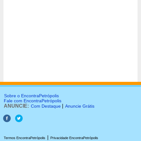
Sobre o EncontraPetrópolis
Fale com EncontraPetrópolis
ANUNCIE:
|
Com Destaque
Anuncie Grátis
|
Termos EncontraPetrópolis
Privacidade EncontraPetrópolis