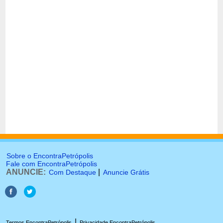
Sobre o EncontraPetrópolis
Fale com EncontraPetrópolis
ANUNCIE:
|
Com Destaque
Anuncie Grátis
|
Termos EncontraPetrópolis
Privacidade EncontraPetrópolis