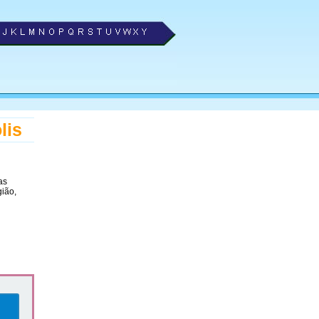
lis
as
gião,