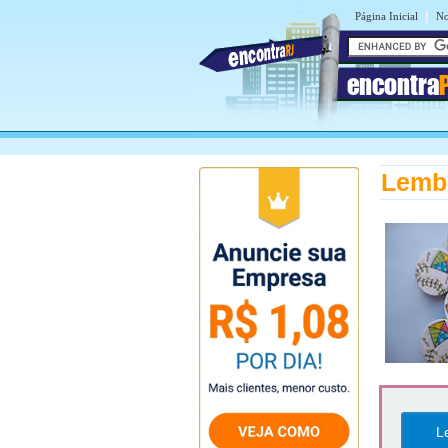
|
Página Inicial
No
encontra
Lembr
L