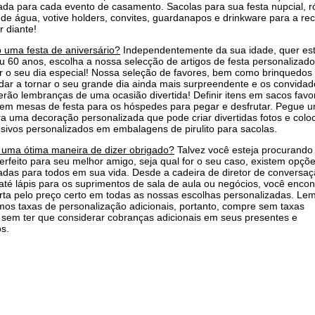
ada para cada evento de casamento. Sacolas para sua festa nupcial, r
 de água, votive holders, convites, guardanapos e drinkware para a re
r diante!
 uma festa de aniversário?
Independentemente da sua idade, quer es
u 60 anos, escolha a nossa selecção de artigos de festa personalizad
o seu dia especial! Nossa seleção de favores, bem como brinquedos 
ar a tornar o seu grande dia ainda mais surpreendente e os convidad
terão lembranças de uma ocasião divertida! Definir itens em sacos favo
 em mesas de festa para os hóspedes para pegar e desfrutar. Pegue 
a uma decoração personalizada que pode criar divertidas fotos e colo
sivos personalizados em embalagens de pirulito para sacolas.
 uma ótima maneira de dizer obrigado?
Talvez você esteja procurando
erfeito para seu melhor amigo, seja qual for o seu caso, existem opçõ
adas para todos em sua vida. Desde a cadeira de diretor de conversa
té lápis para os suprimentos de sala de aula ou negócios, você encon
rta pelo preço certo em todas as nossas escolhas personalizadas. Le
os taxas de personalização adicionais, portanto, compre sem taxas
, sem ter que considerar cobranças adicionais em seus presentes e
s.