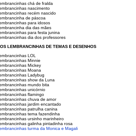
lembrancinhas chá de fralda
lembrancinhas nascimento
lembrancinhas recém nascido
lembrancinha de páscoa
lembrancinhas para idosos
lembrancinha dia das mães
lembrancinhas para festa junina
lembrancinhas dia dos professores
OS LEMBRANCINHAS DE TEMAS E DESENHOS
lembrancinhas LOL
lembrancinhas Minnie
lembrancinhas Mickey
lembrancinhas Moana
lembrancinhas Ladybug
lembrancinhas show da Luna
lembrancinhas mundo bita
lembrancinhas unicórnio
lembrancinhas flamingo
lembrancinhas chuva de amor
lembrancinhas jardim encantado
lembrancinhas patrulha canina
lembrancinhas tema fazendinha
lembrancinhas ursinho marinheiro
lembrancinhas galinha pintadinha rosa
lembrancinhas turma da Monica e Magali