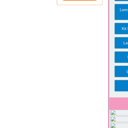
Lemb
Kit
Le