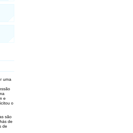
er uma
ressão
uma
m e
citou o
as são
chás de
s de