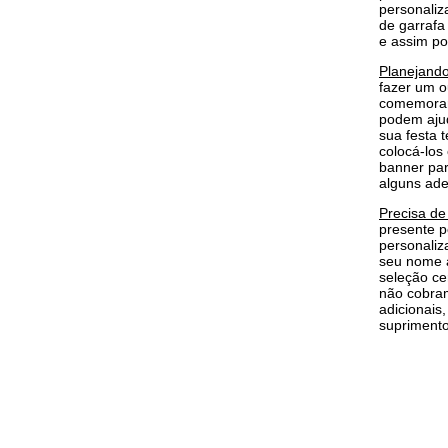
personaliz
de garrafa
e assim po
Planejando
fazer um o
comemorar 
podem ajud
sua festa 
colocá-los
banner par
alguns ade
Precisa de
presente p
personaliz
seu nome a
seleção ce
não cobram
adicionais
suprimento