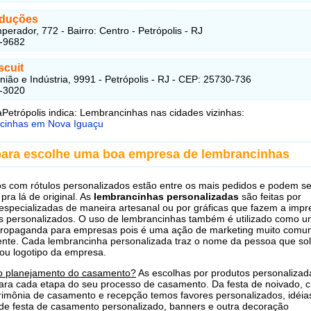
oduções
perador, 772 - Bairro: Centro - Petrópolis - RJ
5-9682
scuit
nião e Indústria, 9991 - Petrópolis - RJ - CEP: 25730-736
2-3020
Petrópolis indica: Lembrancinhas nas cidades vizinhas:
cinhas em Nova Iguaçu
para escolhe uma boa empresa de lembrancinhas
s com rótulos personalizados estão entre os mais pedidos e podem s
pra lá de original. As
lembrancinhas personalizadas
são feitas por
specializadas de maneira artesanal ou por gráficas que fazem a imp
s personalizados. O uso de lembrancinhas também é utilizado como 
propaganda para empresas pois é uma ação de marketing muito comu
iente. Cada lembrancinha personalizada traz o nome da pessoa que soli
/ou logotipo da empresa.
o planejamento do casamento?
As escolhas por produtos personalizad
para cada etapa do seu processo de casamento. Da festa de noivado, 
rimônia de casamento e recepção temos favores personalizados, idéia
de festa de casamento personalizado, banners e outra decoração