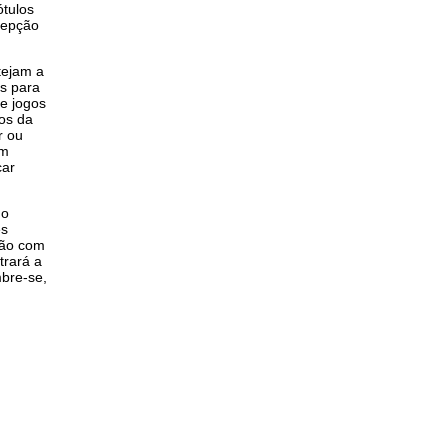
ótulos
cepção
tejam a
os para
e jogos
os da
r ou
um
car
 o
es
ção com
trará a
mbre-se,