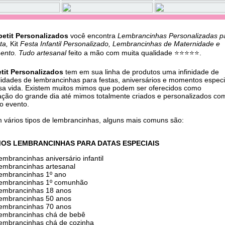
etit Personalizados
você encontra
Lembrancinhas Personalizadas p
sta,
Kit
Festa Infantil Personalizado, Lembrancinhas de Maternidade e
ento. Tudo artesanal
feito a mão com muita qualidade ⭐⭐⭐⭐⭐.
tit Personalizados
tem em sua linha de produtos uma infinidade de
lidades de lembrancinhas para festas, aniversários e momentos especi
sa vida. Existem muitos mimos que podem ser oferecidos como
ação do grande dia até mimos totalmente criados e personalizados co
do evento.
m vários tipos de lembrancinhas, alguns mais comuns são:
OS LEMBRANCINHAS PARA DATAS ESPECIAIS
lembrancinhas aniversário infantil
lembrancinhas artesanal
lembrancinhas 1º ano
lembrancinhas 1º comunhão
lembrancinhas 18 anos
lembrancinhas 50 anos
lembrancinhas 70 anos
lembrancinhas chá de bebê
lembrancinhas chá de cozinha