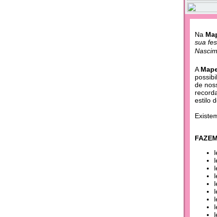
Na
Map
sua fe
Nascim
A
Mape
possibi
de nos
record
estilo 
Existe
FAZEM