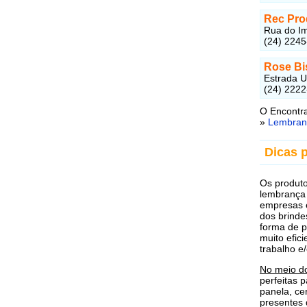
Rec Pr
Rua do Im
(24) 224
Rose Bi
Estrada U
(24) 222
O Encontra
»
Lembran
Dicas 
Os produto
lembrança 
empresas e
dos brinde
forma de 
muito efic
trabalho e
No meio d
perfeitas 
panela, ce
presentes 