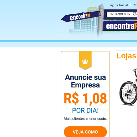
|
Página Inicial
No
encontra
Lojas