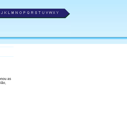
ionou as
ião,