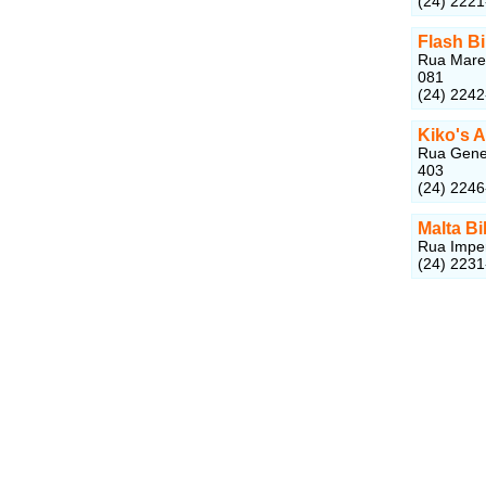
(24) 222
Flash B
Rua Marec
081
(24) 224
Kiko's A
Rua Gener
403
(24) 224
Malta Bi
Rua Imper
(24) 223