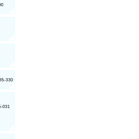
00
685-330
55-031