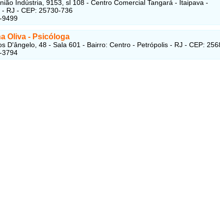
nião Indústria, 9153, sl 108 - Centro Comercial Tangará - Itaipava -
s - RJ - CEP: 25730-736
3-9499
a Oliva - Psicóloga
s D'ângelo, 48 - Sala 601 - Bairro: Centro - Petrópolis - RJ - CEP: 25
1-3794