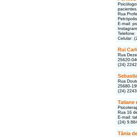
Psicólogo
pacientes
Rua Profes
Petrópoli
E-mail:
ps
Instagram
Telefone:
Celular: 
Rui Carl
Rua Dezes
25620-04
(24) 224
Sebastia
Rua Douto
25680-19
(24) 224
Tatiane 
Psicoterap
Rua 16 de
E-mail:
ta
(24) 9.88
Tânia de