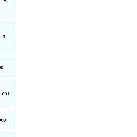
- RJ -
5620-
00
0-001
000