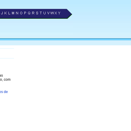
as
ão, com
os de