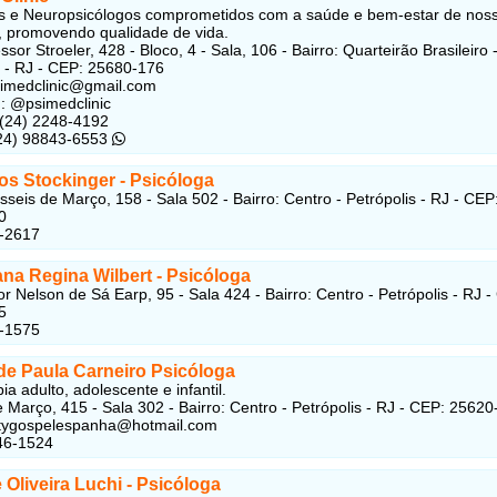
s e Neuropsicólogos comprometidos com a saúde e bem-estar de nos
, promovendo qualidade de vida.
sor Stroeler, 428 - Bloco, 4 - Sala, 106 - Bairro: Quarteirão Brasileiro 
s - RJ - CEP: 25680-176
imedclinic@gmail.com
: @psimedclinic
 (24) 2248-4192
(24) 98843-6553
os Stockinger - Psicóloga
seis de Março, 158 - Sala 502 - Bairro: Centro - Petrópolis - RJ - CEP
0
2-2617
na Regina Wilbert - Psicóloga
r Nelson de Sá Earp, 95 - Sala 424 - Bairro: Centro - Petrópolis - RJ -
5
3-1575
de Paula Carneiro Psicóloga
ia adulto, adolescente e infantil.
 Março, 415 - Sala 302 - Bairro: Centro - Petrópolis - RJ - CEP: 2562
tygospelespanha@hotmail.com
46-1524
 Oliveira Luchi - Psicóloga