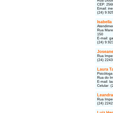
Rua Douto
CEP: 256
Email:
in
(24) 9.92
Isabell
Atendimen
Rua Marec
150
E-mail:
ga
(24) 9.92
Joseane
Rua Imper
(24) 224
Laura T
Psicóloga
Rua do Im
E-mail:
la
Celular: 
Leandra 
Rua Imper
(24) 224
Luiz Hen