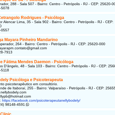
ador, 288 - Sala 507 - Bairro: Centro - Petrópolis - RJ - CEP: 25620-0
7-5078
Cetrangolo Rodrigues - Psicóloga
r Alencar Lima, 35 - Sala 902 - Bairro: Centro - Petrópolis - RJ - CEP:
0
3-0557
ga Mayara Pinheiro Mandarino
perador, 264 - Bairro: Centro - Petrópolis - RJ - CEP: 25620-000
ayarapm.contato@gmail.com
28-7913
de Fátima Mendes Daemon - Psicóloga
s D'ângelo, 48 - Sala 103 - Bairro: Centro - Petrópolis - RJ - CEP: 25
-5118
odely Psicóloga e Psicoterapeuta
to psicoterapêutico em consultório.
nde de Itaboraí, 255 - Bairro: Valparaíso - Petrópolis - RJ - CEP: 256
.nellybodely.com
llypb@hotmail.com
k:
https://facebook.com/psicoterapeutanellybodely/
(24) 98148-4591
Clinic