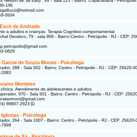
r Nelson de Sá Earp , 95 - Sala 223 - Bairro: Copacabana - Petrópolis 
80-195
esgalluzzi@hotmail.com
59-0504
a Esch de Andrade
to a adultos e crianças. Terapia Cognitivo-comportamental.
hal Deodoro, 79 - sala 806 - Bairro:Centro - Petrópolis - RJ - CEP: 2
p.petropolis@gmail.com
33-0829
 Garcia de Souza Morais - Psicóloga
ador, 288 - Sala 502 - Bairro: Centro - Petrópolis - RJ - CEP: 25620-0
3-2083
avares Monteiro
 clínica. Atendimento de adolescentes e adultos.
perador, 970 - Sala 501 - Bairro: Centro - Petrópolis - RJ - CEP: 2562
uratavmont@gmail.com
(24) 98807-2923
Iglesias - Psicóloga
ador, 264 - Sala 1007 - Bairro: Centro - Petrópolis - RJ - CEP: 25620-
2-7999
rique de Sá - Psicóloga