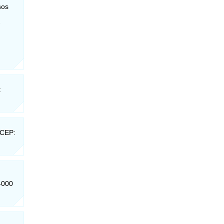
sos
-
:
 CEP:
0-000