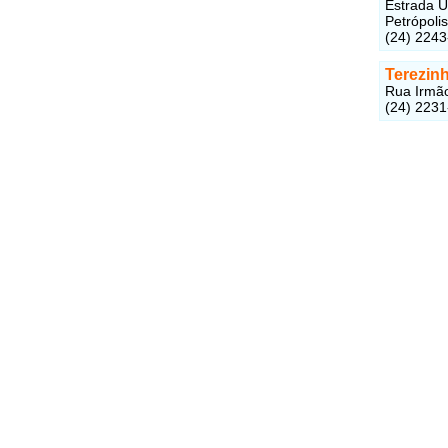
Estrada U
Petrópoli
(24) 224
Terezinh
Rua Irmão
(24) 223