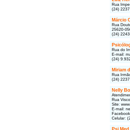
Rua Imper
(24) 223
Márcio 
Rua Douto
25620-05
(24) 224
Psicólo
Rua do Im
E-mail:
m
(24) 9.93
Miriam 
Rua Irmão
(24) 2237
Nelly B
Atendimen
Rua Visco
Site: www
E-mail:
ne
Faceboo
Celular: 
Psi Med 