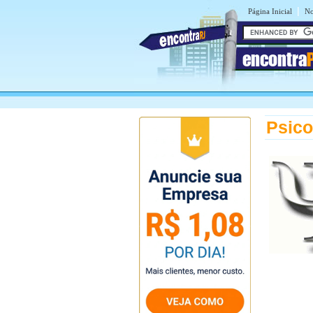
|
Página Inicial
No
encontra
Psico