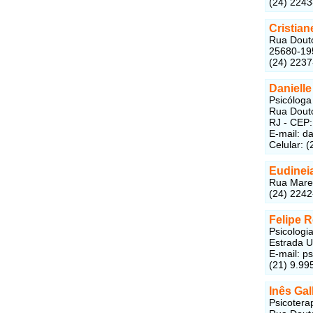
(24) 224
Cristian
Rua Douto
25680-19
(24) 223
Danielle
Psicóloga 
Rua Douto
RJ - CEP
E-mail:
da
Celular: 
Eudinei
Rua Marec
(24) 224
Felipe 
Psicologia
Estrada U
E-mail:
ps
(21) 9.99
Inês Gal
Psicotera