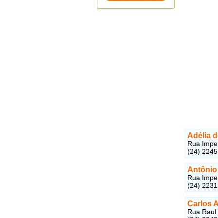
Adélia d
Rua Imper
(24) 224
Antônio 
Rua Imper
(24) 223
Carlos A
Rua Raul 