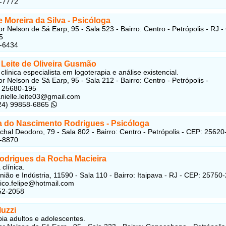
3-7772
e Moreira da Silva - Psicóloga
r Nelson de Sá Earp, 95 - Sala 523 - Bairro: Centro - Petrópolis - RJ -
5
7-6434
 Leite de Oliveira Gusmão
clínica especialista em logoterapia e análise existencial.
r Nelson de Sá Earp, 95 - Sala 212 - Bairro: Centro - Petrópolis -
: 25680-195
nielle.leite03@gmail.com
(24) 99858-6865
a do Nascimento Rodrigues - Psicóloga
hal Deodoro, 79 - Sala 802 - Bairro: Centro - Petrópolis - CEP: 25620
2-8870
Rodrigues da Rocha Macieira
 clínica.
nião e Indústria, 11590 - Sala 110 - Bairro: Itaipava - RJ - CEP: 25750
ico.felipe@hotmail.com
52-2058
luzzi
pia adultos e adolescentes.