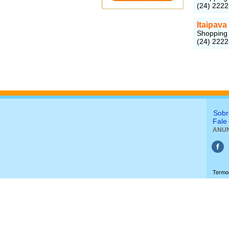
(24) 222
Itaipav
Shopping E
(24) 222
Sobr
Fale
ANUN
Termos