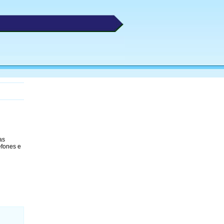
as
efones e