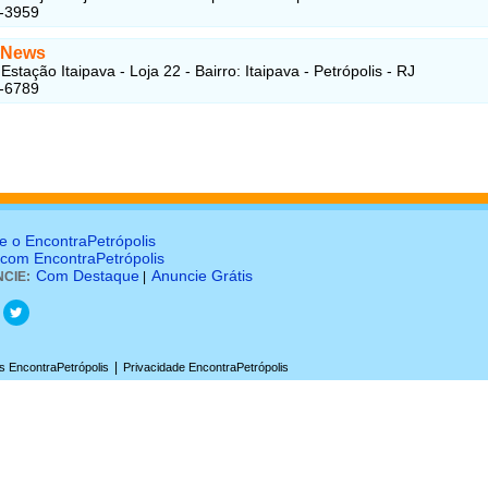
2-3959
a News
stação Itaipava - Loja 22 - Bairro: Itaipava - Petrópolis - RJ
2-6789
e o EncontraPetrópolis
 com EncontraPetrópolis
Com Destaque
Anuncie Grátis
CIE:
|
|
 EncontraPetrópolis
Privacidade EncontraPetrópolis