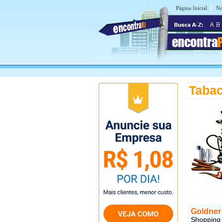
|
Página Inicial
No
encontra
Tabac
Goldner
Shopping V