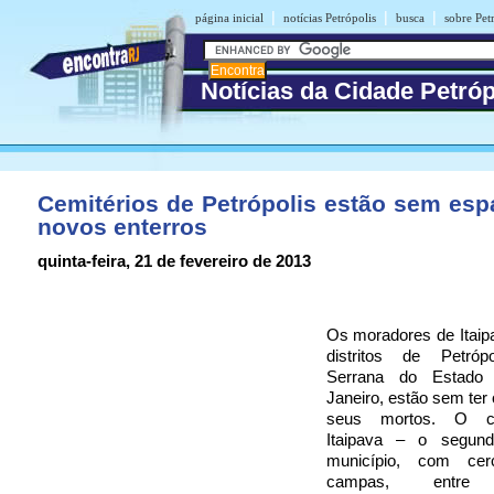
|
|
|
página inicial
notícias Petrópolis
busca
sobre Pet
Notícias da Cidade Petróp
Cemitérios de Petrópolis estão sem esp
novos enterros
quinta-feira, 21 de fevereiro de 2013
Os moradores de Itaip
distritos de Petróp
Serrana do Estado
Janeiro, estão sem ter 
seus mortos. O ce
Itaipava – o segun
município, com ce
campas, entre s