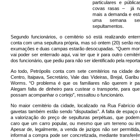
particulares e públic
covas rasas – já n
mais a demanda e est
uma semana sem
sepultamentos.
Segundo funcionários, o cemitério só está realizando ente
conta com uma sepultura própria, mas só ontem (20) serão re
exumações e duas campas estarão desocupadas. “Quem morr
vai poder ser enterrado aqui, vai ter que ir para outro cemitér
dos funcionário, que pediu para não ser identificado pela repor
Ao todo, Petrópolis conta com sete cemitérios na cidade de
Centro, Itaipava, Secretário, Vale das Videiras, Brejal, Garibu
Worms. “O problema é que os familiares não querem ir par
Alegam falta de dinheiro para custear o transporte, para qu
possam acompanhar o cortejo”, ressaltou o funcionário.
No maior cemitério da cidade, localizado na Rua Fabrício d
gavetas também estão sendo “disputadas”. A falta de espaço c
a valorização do preço de sepulturas perpétuas, que podem
caro que um carro popular, ou mesmo que um terreno ou imó
Apesar de, legalmente, a venda de jazigos não ser permitid
informal a compra pode ser concretizada, mediante transferênc